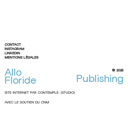
CONTACT
INSTAGRAM
LINKEDIN
MENTIONS LÉGALES
Allo
© 2025
Publishing
Allo
Floride
Floride
Publishing
SITE INTERNET PAR
CONTEMPLE. (STUDIO)
AVEC LE SOUTIEN DU CNM