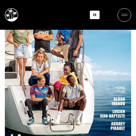
La Traversée
FR